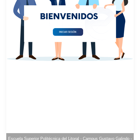
Escuela Superior Politécnica del Litoral - Campus Gustavo Galindo -