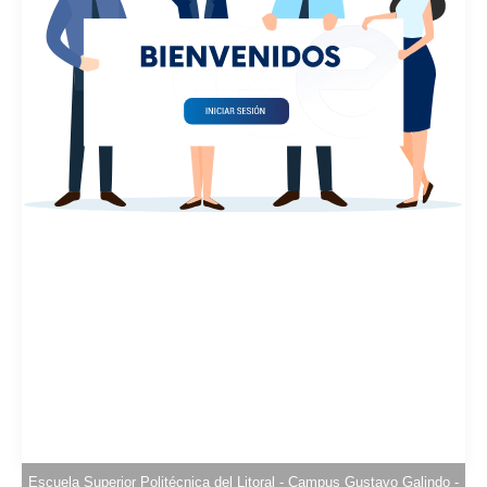
Escuela Superior Politécnica del Litoral - Campus Gustavo Galindo -